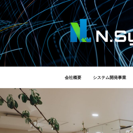
コ
ン
テ
ン
ツ
へ
ス
N.SYSTEM
株式会社N.Systemのコーポ
キ
ッ
プ
会社概要
システム開発事業